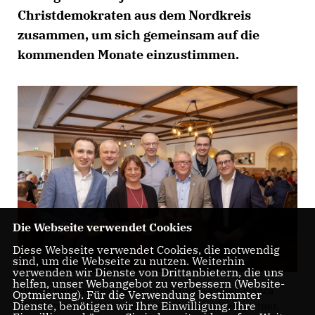
Christdemokraten aus dem Nordkreis
zusammen, um sich gemeinsam auf die
kommenden Monate einzustimmen.
Die Webseite verwendet Cookies
Diese Webseite verwendet Cookies, die notwendig
sind, um die Webseite zu nutzen. Weiterhin
verwenden wir Dienste von Drittanbietern, die uns
helfen, unser Webangebot zu verbessern (Website-
Florian Hemann (von links), Dr. Henning Vieker, Bianca
Optmierung). Für die Verwendung bestimmter
Dienste, benötigen wir Ihre Einwilligung. Ihre
Winkelmann, Detlef Beckschewe, Andreas Weingärtner,