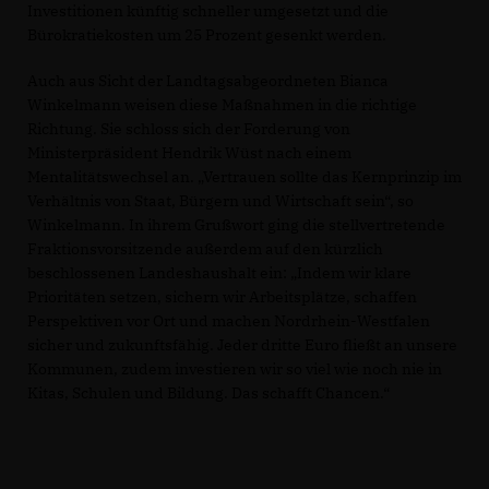
Investitionen künftig schneller umgesetzt und die
Bürokratiekosten um 25 Prozent gesenkt werden.
Auch aus Sicht der Landtagsabgeordneten Bianca
Winkelmann weisen diese Maßnahmen in die richtige
Richtung. Sie schloss sich der Forderung von
Ministerpräsident Hendrik Wüst nach einem
Mentalitätswechsel an. „Vertrauen sollte das Kernprinzip im
Verhältnis von Staat, Bürgern und Wirtschaft sein“, so
Winkelmann. In ihrem Grußwort ging die stellvertretende
Fraktionsvorsitzende außerdem auf den kürzlich
beschlossenen Landeshaushalt ein: „Indem wir klare
Prioritäten setzen, sichern wir Arbeitsplätze, schaffen
Perspektiven vor Ort und machen Nordrhein-Westfalen
sicher und zukunftsfähig. Jeder dritte Euro fließt an unsere
Kommunen, zudem investieren wir so viel wie noch nie in
Kitas, Schulen und Bildung. Das schafft Chancen.“