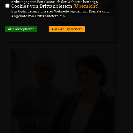
ordnungsgemäßen Gebrauch der Webseite benötigt.
Cookies von Drittanbietern (
Übersicht
)
Zur Optimierung unserer Webseite binden wir Dienste und
Angebote von Drittanbietern ein.
Aufnahme sitzend
(Querformat)
Alle akzeptieren
Auswahl speichern