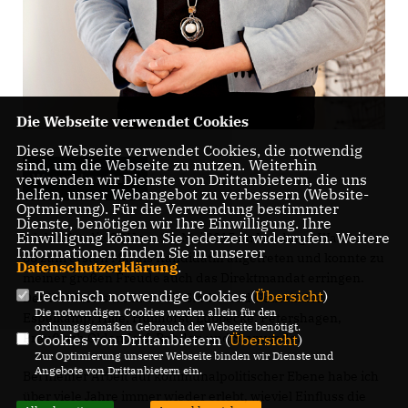
Die Webseite verwendet Cookies
Diese Webseite verwendet Cookies, die notwendig
sind, um die Webseite zu nutzen. Weiterhin
Warum Landtag?
verwenden wir Dienste von Drittanbietern, die uns
helfen, unser Webangebot zu verbessern (Website-
Optmierung). Für die Verwendung bestimmter
Dienste, benötigen wir Ihre Einwilligung. Ihre
Einwilligung können Sie jederzeit widerrufen. Weitere
Ich bin für die CDU am 14. Mai 2017 im Landtags-Wahlkreis
Informationen finden Sie in unserer
88 zum ersten Mal als Kandidatin angetreten und konnte zu
Datenschutzerklärung
.
meiner großen Freude auch das Direktmandat erringen.
Technisch notwendige Cookies (
Übersicht
)
Der Wahlkreis umfasst die Städte und Gemeinden
Die notwendigen Cookies werden allein für den
Espelkamp, Hille, Hüllhorst, Lübbecke, Petershagen,
ordnungsgemäßen Gebrauch der Webseite benötigt.
Preußisch Oldendorf, Rahden und Stemwede.
Cookies von Drittanbietern (
Übersicht
)
Zur Optimierung unserer Webseite binden wir Dienste und
Angebote von Drittanbietern ein.
Bei meiner Arbeit auf kommunalpolitischer Ebene habe ich
über viele Jahre immer wieder erlebt, wieviel Einfluss die