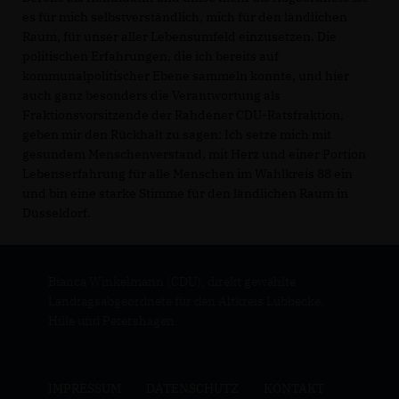
es für mich selbstverständlich, mich für den ländlichen
Raum, für unser aller Lebensumfeld einzusetzen. Die
politischen Erfahrungen, die ich bereits auf
kommunalpolitischer Ebene sammeln konnte, und hier
auch ganz besonders die Verantwortung als
Fraktionsvorsitzende der Rahdener CDU-Ratsfraktion,
geben mir den Rückhalt zu sagen: Ich setze mich mit
gesundem Menschenverstand, mit Herz und einer Portion
Lebenserfahrung für alle Menschen im Wahlkreis 88 ein
und bin eine starke Stimme für den ländlichen Raum in
Düsseldorf.
Bianca Winkelmann (CDU), direkt gewählte
Landtagsabgeordnete für den Altkreis Lübbecke,
Hille und Petershagen.
IMPRESSUM
DATENSCHUTZ
KONTAKT