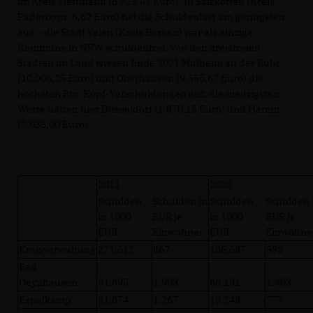
im Kreis Mettmann (6.525,47 Euro). In Salzkotten (Kreis
Paderborn; 6,62 Euro) fiel die Schuldenlast am geringsten
aus – die Stadt Velen (Kreis Borken) war als einzige
Kommune in NRW schuldenfrei. Von den kreisfreien
Städten im Land wiesen Ende 2021 Mülheim an der Ruhr
(10.006,25 Euro) und Oberhausen (9.555,67 Euro) die
höchsten Pro-Kopf-Verschuldungen auf; die niedrigsten
Werte hatten hier Düsseldorf (1.870,15 Euro) und Hamm
(2.035,00 Euro).
2011
2020
Schulden
Schulden in
Schulden
Schulden 
in 1000
EUR je
in 1000
EUR je
EUR
Einwohner
EUR
Einwohne
Kreisverwaltung
271.512
867
185.537
598
Bad
Oeynhausen
91.695
1.903
68.131
1.403
Espelkamp
31.874
1.267
19.243
777