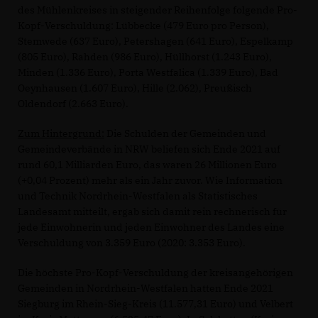
des Mühlenkreises in steigender Reihenfolge folgende Pro-
Kopf-Verschuldung: Lübbecke (479 Euro pro Person),
Stemwede (637 Euro), Petershagen (641 Euro), Espelkamp
(805 Euro), Rahden (986 Euro), Hüllhorst (1.243 Euro),
Minden (1.336 Euro), Porta Westfalica (1.339 Euro), Bad
Oeynhausen (1.607 Euro), Hille (2.062), Preußisch
Oldendorf (2.663 Euro).
Zum Hintergrund:
Die Schulden der Gemeinden und
Gemeindeverbände in NRW beliefen sich Ende 2021 auf
rund 60,1 Milliarden Euro, das waren 26 Millionen Euro
(+0,04 Prozent) mehr als ein Jahr zuvor. Wie Information
und Technik Nordrhein-Westfalen als Statistisches
Landesamt mitteilt, ergab sich damit rein rechnerisch für
jede Einwohnerin und jeden Einwohner des Landes eine
Verschuldung von 3.359 Euro (2020: 3.353 Euro).
Die höchste Pro-Kopf-Verschuldung der kreisangehörigen
Gemeinden in Nordrhein-Westfalen hatten Ende 2021
Siegburg im Rhein-Sieg-Kreis (11.577,31 Euro) und Velbert