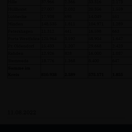
Hille
37.966
2.366
33.316
2.173
Hüllhorst
27.007
2.032
20.356
1.559
Lübbecke
17.938
698
14.049
551
Minden
148.535
1.811
104.971
1.289
Petershagen
11.312
441
16.598
663
Porta Westfalica
125.964
3.592
58.904
1.647
Pr. Oldendorf
15.433
1.207
29.668
2.423
Rahden
12.926
828
16.000
1.037
Stemwede
18.776
1.368
8.400
647
Summe im
Kreis
810.938
2.589
575.171
1.855
11.08.2022