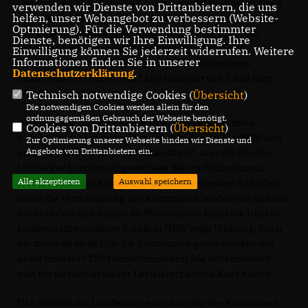
Unterschied zum Jahr 2011, als die Verschuldung im Kreis
verwenden wir Dienste von Drittanbietern, die uns
helfen, unser Webangebot zu verbessern (Website-
noch bei 811 Millionen Euro (2.589 Euro pro Person) lag,
Optmierung). Für die Verwendung bestimmter
was einer Abnahme gegenüber 2021 um 29,2 Prozent
Dienste, benötigen wir Ihre Einwilligung. Ihre
entspricht. Mit einer durchschnittlichen Pro-Kopf-
Einwilligung können Sie jederzeit widerrufen. Weitere
Informationen finden Sie in unserer
Verschuldung von 1.849 Euro liegt der Mühlenkreis
Datenschutzerklärung
.
außerdem weit unter dem Landesschnitt von 3.359 Euro
Schulden pro Person.
Technisch notwendige Cookies (
Übersicht
)
Die notwendigen Cookies werden allein für den
ordnungsgemäßen Gebrauch der Webseite benötigt.
Wer sich die Zahlen des Statistischen Landesamtes
Cookies von Drittanbietern (
Übersicht
)
anschaut, sieht insgesamt recht gute Zahlen für NRW und
Zur Optimierung unserer Webseite binden wir Dienste und
Angebote von Drittanbietern ein.
noch viel bessere für den Mühlenkreis“, sagt die Minden-
Lübbecker Landtagsabgeordnete Bianca Winkelmann.
Alle akzeptieren
Auswahl speichern
Trotz vielfältiger Krisen und größer werdender Aufgaben
bleibt die Verschuldung der Kommunen landesweit nahezu
unverändert und nimmt im Mühlenkreis sogar ab. Unsere
kommunalfreundliche Politik in NRW zeigt Wirkung: Noch
nie zuvor ist so viel für die Kommunen getan worden wie
unter unserer CDU-Heimatministerin Ina Scharrenbach
und wir werden in dieser Legislaturperiode Kurs halten.“
Das Statistische Landesamt errechnet für die Kommunen