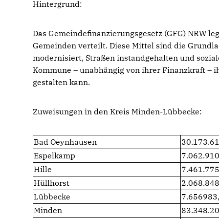
Hintergrund:
Das Gemeindefinanzierungsgesetz (GFG) NRW legt f
Gemeinden verteilt. Diese Mittel sind die Grundlag
modernisiert, Straßen instandgehalten und sozial
Kommune – unabhängig von ihrer Finanzkraft – i
gestalten kann.
Zuweisungen in den Kreis Minden-Lübbecke:
Bad Oeynhausen
30.173.6
Espelkamp
7.062.910
Hille
7.461.775
Hüllhorst
2.068.848
Lübbecke
7.656983
Minden
83.348.2