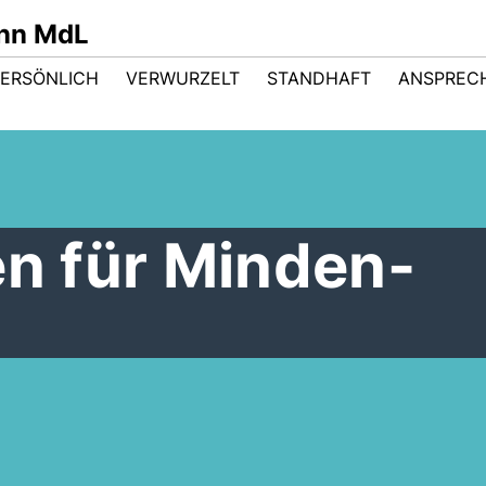
nn MdL
PERSÖNLICH
VERWURZELT
STANDHAFT
ANSPREC
en für Minden-