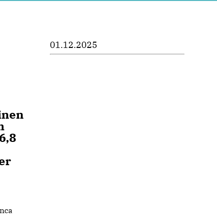
01.12.2025
inen
m
6,8
er
anca