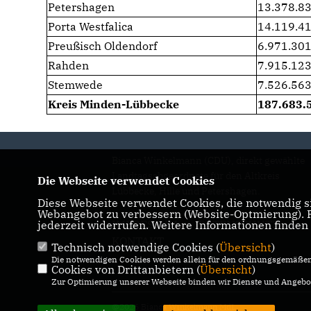
Petershagen
13.378.8
Porta Westfalica
14.119.4
Preußisch Oldendorf
6.971.301
Rahden
7.915.123
Stemwede
7.526.563
Kreis Minden-Lübbecke
187.683.
Bianca Winkelmann (CDU), direkt gewählte
Landtagsabgeordnete für den Altkreis
Die Webseite verwendet Cookies
Lübbecke, Hille und Petershagen.
Diese Webseite verwendet Cookies, die notwendig si
Webangebot zu verbessern (Website-Optmierung). Fü
IMPRESSUM
DATENSCHUTZ
jederzeit widerrufen. Weitere Informationen finden
KONTAKT
Technisch notwendige Cookies (
Übersicht
)
Die notwendigen Cookies werden allein für den ordnungsgemäßen 
Cookies von Drittanbietern (
Übersicht
)
Zur Optimierung unserer Webseite binden wir Dienste und Angebot
@2026 Bianca Winkelmann MdL