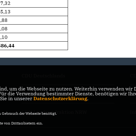
37,32
15,13
,88
,08
,10
586,44
CDU Deutschlands
CD
nd, um die Webseite zu nutzen. Weiterhin verwenden wir Di
r die Verwendung bestimmter Dienste, benötigen wir Ihre 
CDU Nordrhein-Westfalen
Kr
 Sie in unserer
Datenschutzerklärung
.
CDU Landtagsfraktion NRW
In
Gebrauch der Webseite benötigt.
e von Drittanbietern ein.