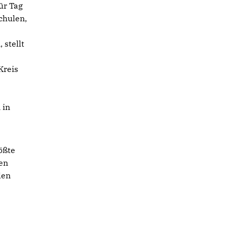
ür Tag
chulen,
 stellt
Kreis
 in
ößte
ten
len