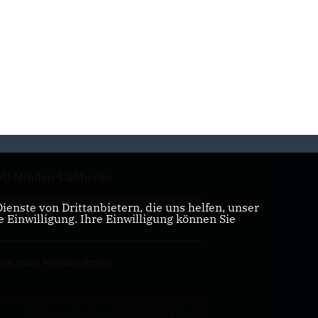
U Minden-Lübbecke
enste von Drittanbietern, die uns helfen, unser
Einwilligung. Ihre Einwilligung können Sie
eis Minden-Lübbecke
fos zum Mühlenkreis
Realisation: Sharkness Media GmbH & Co. KG